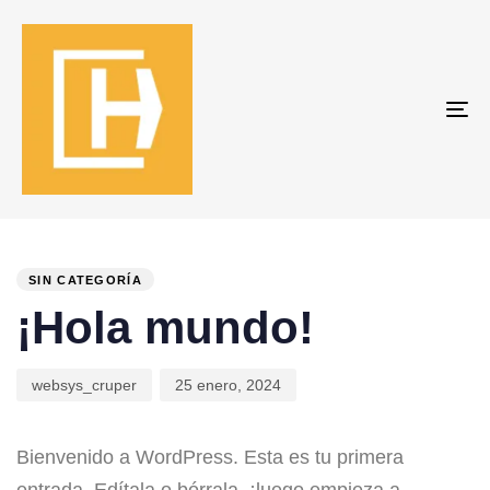
To
na
PUBLISHED
Author
Published
IN:
on:
SIN CATEGORÍA
¡Hola mundo!
websys_cruper
25 enero, 2024
Bienvenido a WordPress. Esta es tu primera